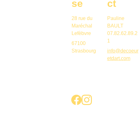
se
ct
28 rue du 
Pauline 
Maréchal 
BAULT
Lefèbvre 
07.82.62.89.2
1
67100 
Strasbourg
info@decoeur
etdart.com